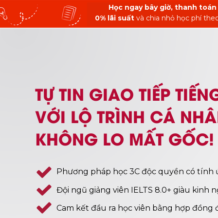
Học ngay bây giờ, thanh toán
0% lãi suất
và chia nhỏ học phí th
TỰ TIN GIAO TIẾP TIẾ
VỚI LỘ TRÌNH CÁ NHÂ
KHÔNG LO MẤT GỐC!
Phương pháp học 3C độc quyền có tính
Đội ngũ giảng viên IELTS 8.0+ giàu kinh 
Cam kết đầu ra học viên bằng hợp đồng 