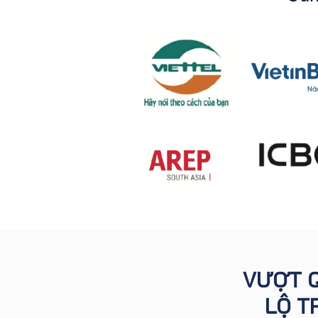
VƯỢT Q
LỘ T