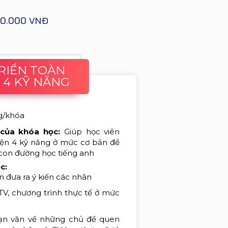
490.000 VNĐ
TRIỂN TOÀN
 4 KỸ NĂNG
g/khóa
 của khóa học:
Giúp học viên
diện 4 kỹ năng ở mức cơ bản để
n con đường học tiếng anh
ọc:
ận đưa ra ý kiến các nhân
V, chương trình thực tế ở mức
ạn văn về những chủ đề quen