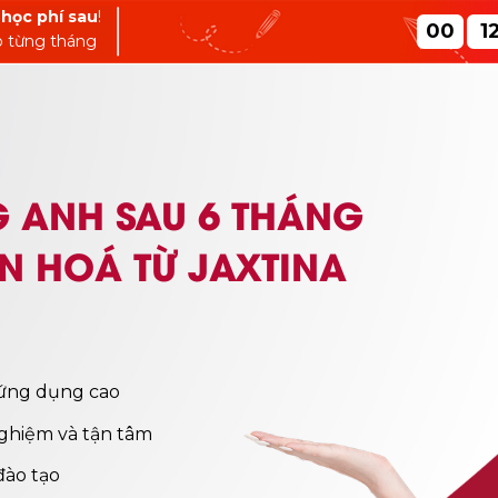
 học phí sau
!
00
1
eo từng tháng
NG ANH SAU 6 THÁNG
N HOÁ TỪ JAXTINA
 ứng dụng cao
nghiệm và tận tâm
đào tạo