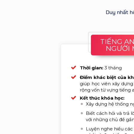
Duy nhất h
TIẾNG 
NGƯỜI 
Thời gian:
3 tháng
Điểm khác biệt của k
giúp học viên xây dựn
rộng vốn từ vựng tiếng 
Kết thúc khóa học:
Xây dựng hệ thống n
Biết cách hỏi và trả 
với những chủ đề gần 
Luyện nghe hiểu các 