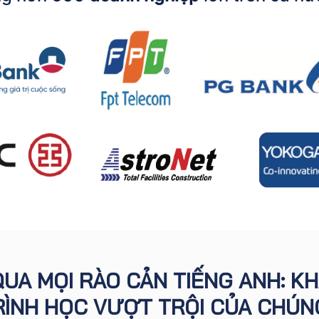
UA MỌI RÀO CẢN TIẾNG ANH: K
RÌNH HỌC VƯỢT TRỘI CỦA CHÚNG