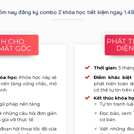
ôm nay đăng ký combo 2 khóa học tiết kiệm ngay 1.
PHÁT 
ANH CHO
DIỆN
MẤT GỐC
Thời gian:
3 thán
hóa học:
Khóa học này sẽ
Điểm khác biệt
g nền tảng vững chắc, mở
phát triển toàn 
anh
có thể tự tin trê
Kết thúc khóa h
gữ pháp nền tảng
Tự tin tranh lu
lời những câu hỏi đơn giản
Đọc báo, xem T
gũi với thực tế.
cơ bản.
đoạn hội thoại tốc độ vừa
Viết những đo