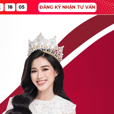
2
18
03
ĐĂNG KÝ NHẬN TƯ VẤN