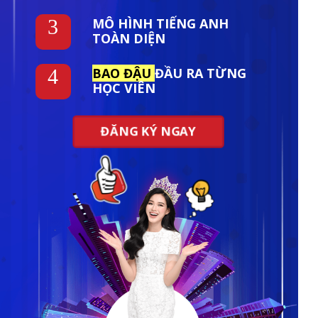
MÔ HÌNH TIẾNG ANH
3
TOÀN DIỆN
4
BAO ĐẬU
ĐẦU RA TỪNG
HỌC VIÊN
ĐĂNG KÝ NGAY