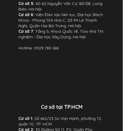
Cơ sở 5:
60-62 Nguyễn Văn Cừ, Bồ Đề, Long
Biên, Hà Nội
Cơ sở 6:
Viện Đào tạo liên tục, Đại học Bách
Khoa - Phòng 104 nhà C, Số 94 Lê Thanh
Nghị, Quận Hai Bà Trưng, Hà Nội
Cơ sở 7:
Tầng 5, Khoa Quốc tế, Tòa nhà Thí
nghiệm - Đại học Xây Dựng, Hà Nội
Hotline: 0929 760 666
Cơ sở tại TP.HCM
Cơ sở 1:
Số 662/23 Sư Vạn Hạnh, phường 12,
quận 10, TP. HCM
Cơ sở 2:
35 Đường Số 11, P2, Quận Phú