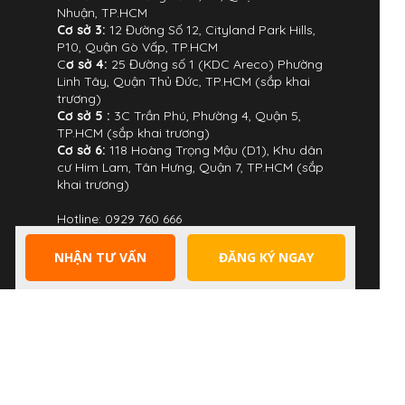
Nhuận, TP.HCM
Cơ sở 3:
12 Đường Số 12, Cityland Park Hills,
P10, Quận Gò Vấp, TP.HCM
C
ơ sở 4:
25 Đường số 1 (KDC Areco) Phường
Linh Tây, Quận Thủ Đức, TP.HCM (sắp khai
trương)
Cơ sở 5 :
3C Trần Phú, Phường 4, Quận 5,
TP.HCM (sắp khai trương)
Cơ sở 6:
118 Hoàng Trọng Mậu (D1), Khu dân
cư Him Lam, Tân Hưng, Quận 7, TP.HCM (sắp
khai trương)
Hotline: 0929 760 666
NHẬN TƯ VẤN
ĐĂNG KÝ NGAY
CHÍNH SÁCH CỦA JAXTINA
Chính sách bảo mật thông tin
Chính sách bảo lưu và học lại
Chính sách thanh toán