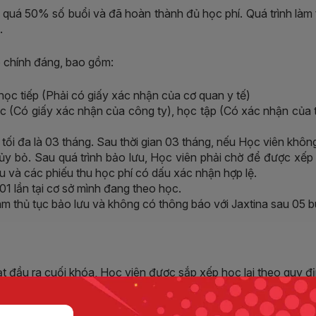
 quá 50% số buổi và đã hoàn thành đủ học phí. Quá trình làm t
.
o chính đáng, bao gồm:
học tiếp (Phải có giấy xác nhận của cơ quan y tế)
ác (Có giấy xác nhận của công ty), học tập (Có xác nhận của 
c tối đa là 03 tháng. Sau thời gian 03 tháng, nếu Học viên khôn
hủy bỏ. Sau quá trình bảo lưu, Học viên phải chờ để được xếp
 và các phiếu thu học phí có dấu xác nhận hợp lệ.
01 lần tại cơ sở mình đang theo học.
àm thủ tục bảo lưu và không có thông báo với Jaxtina sau 05 b
t đầu ra cuối khóa, Học viên được sắp xếp học lại theo quy địn
h học lại của trung tâm sẽ phải chịu toàn bộ trách nhiệm. Học 