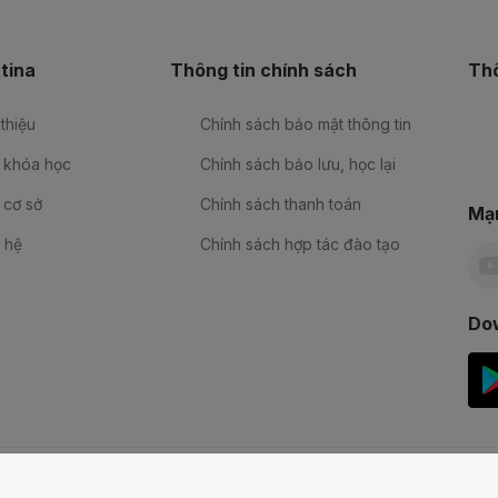
tina
Thông tin chính sách
Thô
 thiệu
Chính sách bảo mật thông tin
 khóa học
Chính sách bảo lưu, học lại
 cơ sở
Chính sách thanh toán
Mạn
 hệ
Chính sách hợp tác đào tạo
Do
áo dục Jaxtina. Mã số doanh nghiệp 0107385578 do Sở Kế hoạch Đầu