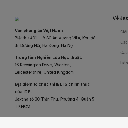
Về Jax
Văn phòng tại Việt Nam:
Giới
Biệt thự A01 - Lô 80 An Vượng Villa, Khu đô
Các
thị Dương Nội, Hà Đông, Hà Nội
Các
Trung tâm Nghiên cứu Học thuật:
Liên
16 Kensington Drive, Wigston,
Leicestershire, United Kingdom
Địa điểm tổ chức thi IELTS chính thức
của IDP:
Jaxtina số 3C Trần Phú, Phường 4, Quận 5,
TP.HCM
Copyright © 2024 Công ty cổ phần gi