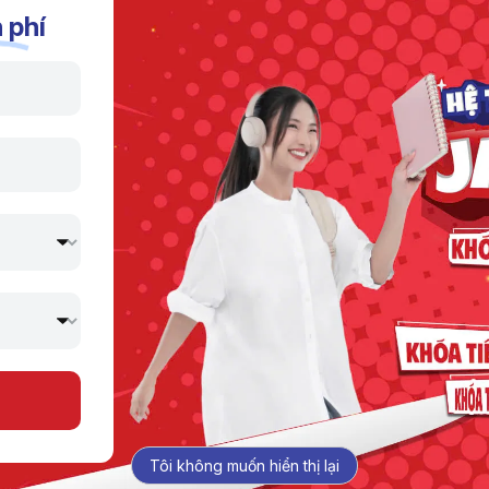
4.1 của hợp đồng.
 phí
ủ theo Điều 4.1 của hợp đồng, Học viên không được xếp lớp 
 thời điểm đó.
Đăng ký thông tin:
Điền thông tin liên hệ và lựa chọn cơ sở
Jaxtina gần nhất
Đặt lịch hẹn:
Tôi không muốn hiển thị lại
Tư vấn viên sẽ gọi lại bạn để xác nhận