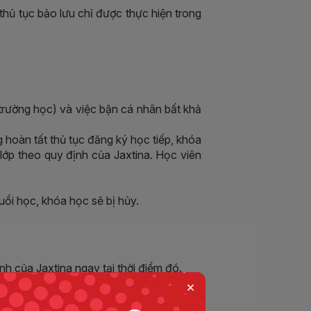
hủ tục bảo lưu chỉ được thực hiện trong
trường học) và việc bận cá nhân bất khả
g hoàn tất thủ tục đăng ký học tiếp, khóa
 lớp theo quy định của Jaxtina. Học viên
uổi học, khóa học sẽ bị hủy.
h của Jaxtina ngay tại thời điểm đó.
×
viên sẽ được học lại miễn phí 01 lần nếu