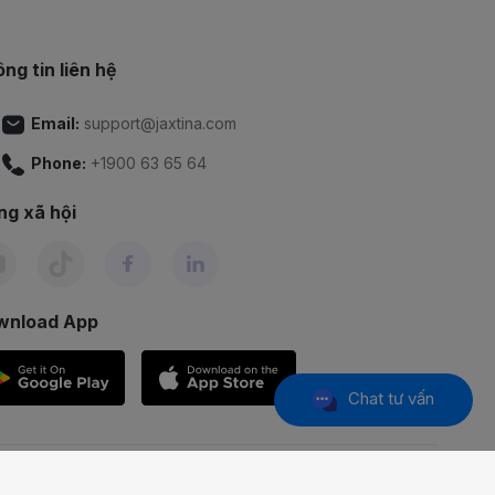
ng tin liên hệ
Email:
support@jaxtina.com
Phone:
+1900 63 65 64
g xã hội
wnload App
Chat tư vấn
 tư Hà Nội cấp lần 1 ngày 04/04/2016