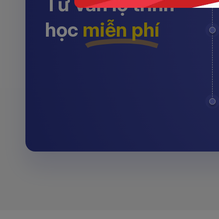
Tư vấn lộ trình
học
miễn phí