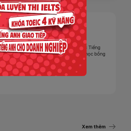
huyện chân thực về hành trình chinh phục Tiếng
về các khóa học, sự kiện hấp dẫn, cơ hội học bổng
Xem thêm