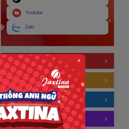
Youtube
Zalo
×
Thi thử IELTS
Thi thử TOEIC
Thi thử 4SKILLS
Test VSTEP