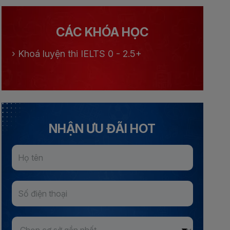
CÁC KHÓA HỌC
›
Khoá luyện thi IELTS 0 - 2.5+
NHẬN ƯU ĐÃI HOT