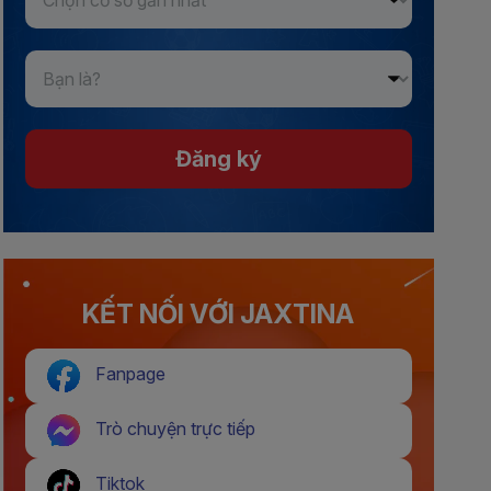
Đăng ký
KẾT NỐI VỚI JAXTINA
Fanpage
Trò chuyện trực tiếp
Tiktok