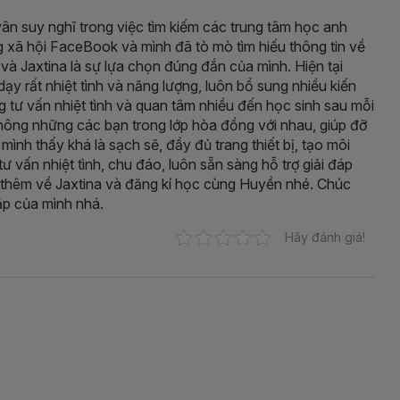
vân suy nghĩ trong việc tìm kiếm các trung tâm học anh
g xã hội FaceBook và mình đã tò mò tìm hiếu thông tin về
 và Jaxtina là sự lựa chọn đúng đắn của mình. Hiện tại
y rất nhiệt tình và năng lượng, luôn bổ sung nhiều kiến
g tư vấn nhiệt tình và quan tâm nhiều đến học sinh sau mỗi
không những các bạn trong lớp hòa đồng với nhau, giúp đỡ
mình thấy khá là sạch sẽ, đầy đủ trang thiết bị, tạo môi
ư vấn nhiệt tình, chu đáo, luôn sẵn sàng hỗ trợ giải đáp
 thêm về Jaxtina và đăng kí học cùng Huyền nhé. Chúc
ập của mình nhá.
Hãy đánh giá!