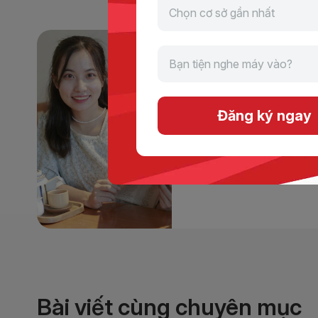
Lại Tuyết
Đăng ký ngay
Là người cập nhật những
Anh của học viên mà còn
giá trị và các chương trì
Xem tác giả
Bài viết cùng chuyên mục