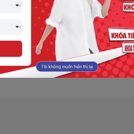
 tin tức mới nhất về Jaxtina, không chỉ mang đến những câu c
 chia sẻ những bí quyết học tập hiệu quả, cập nhật thông tin 
nh ưu đãi đặc biệt từ Jaxtina.
Tôi không muốn hiển thị lại