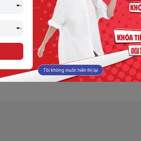
 tin tức mới nhất về Jaxtina, không chỉ mang đến những câu c
 chia sẻ những bí quyết học tập hiệu quả, cập nhật thông tin 
nh ưu đãi đặc biệt từ Jaxtina.
Tôi không muốn hiển thị lại