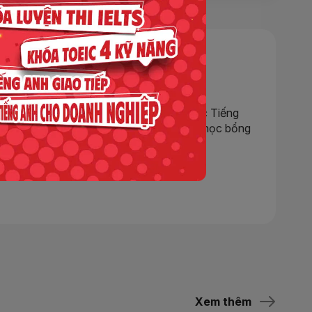
huyện chân thực về hành trình chinh phục Tiếng
về các khóa học, sự kiện hấp dẫn, cơ hội học bổng
Xem thêm