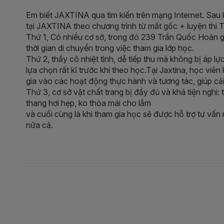
Em biết JAXTINA qua tìm kiến trên mạng Internet. Sau k
tại JAXTINA theo chương trình từ mất gốc + luyện thi To
Thứ 1, Có nhiều cơ sở, trong đó 239 Trần Quốc Hoàn gầ
thời gian di chuyển trong việc tham gia lớp học.
Thứ 2, thầy cô nhiệt tình, dễ tiếp thu mà không bị áp 
lựa chọn rất kĩ trước khi theo học.Tại Jaxtina, học v
gia vào các hoạt động thực hành và tương tác, giúp cải 
Thứ 3, cơ sở vật chất trang bị đầy đủ và khá tiện nghi: 
thang hơi hẹp, ko thỏa mái cho lắm
và cuối cùng là khi tham gia học sẽ được hỗ trợ tư vấn r
nữa cả.