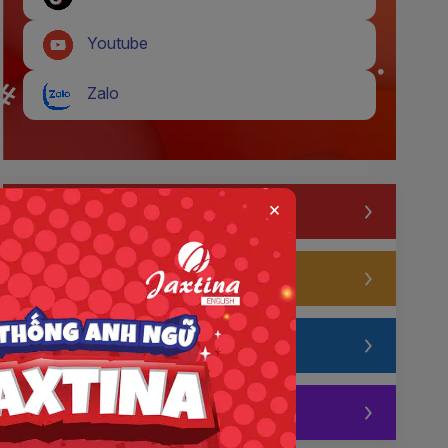
Youtube
Zalo
×
Thi thử IELTS
Thi thử TOEIC
Thi thử 4SKILLS
Test VSTEP