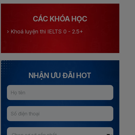
CÁC KHÓA HỌC
›
Khoá luyện thi IELTS 0 - 2.5+
NHẬN ƯU ĐÃI HOT