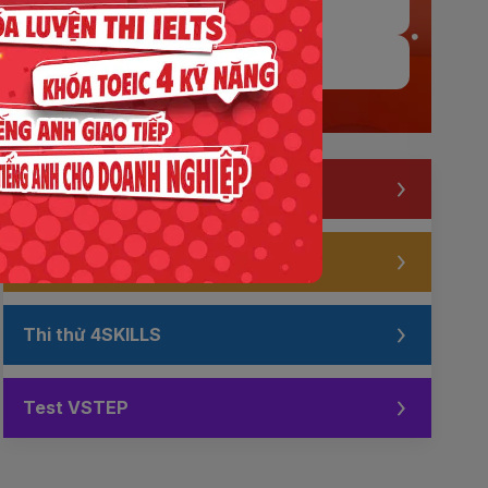
Youtube
Zalo
Thi thử IELTS
Thi thử TOEIC
Thi thử 4SKILLS
Test VSTEP