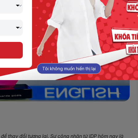
Tôi không muốn hiển thị lại
 để thay đổi tương lai. Sự công nhận từ IDP hôm nay là