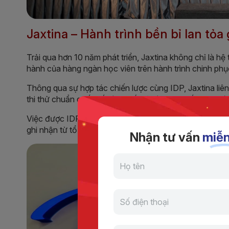
Jaxtina – Hành trình bền bỉ lan tỏa g
Trải qua hơn 10 năm phát triển, Jaxtina không chỉ là h
hành của hàng ngàn học viên trên hành trình chinh phụ
Thông qua sự hợp tác chiến lược cùng IDP, Jaxtina liên 
thi thử chuẩn quốc tế và tư vấn lộ trình học tối ưu – giú
Việc được IDP vinh danh trong sự kiện năm nay là mi
ghi nhận từ tổ chức khảo thí IELTS hàng đầu thế giới.
Nhận tư vấn
miễn