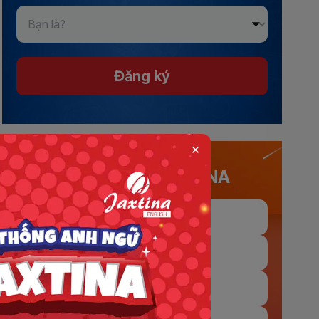
Đăng ký
×
KẾT NỐI VỚI JAXTINA
Fanpage
Trò chuyện trực tiếp
Tiktok