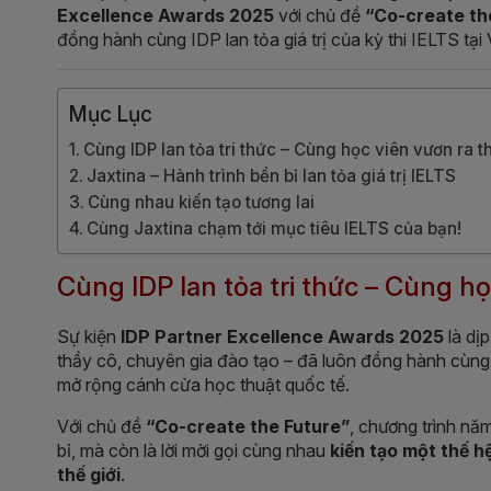
Excellence Awards 2025
với chủ đề
“Co-create th
đồng hành cùng IDP lan tỏa giá trị của kỳ thi IELTS tại
Mục Lục
Cùng IDP lan tỏa tri thức – Cùng học viên vươn ra th
Jaxtina – Hành trình bền bỉ lan tỏa giá trị IELTS
Cùng nhau kiến tạo tương lai
Cùng Jaxtina chạm tới mục tiêu IELTS của bạn!
Cùng IDP lan tỏa tri thức – Cùng họ
Sự kiện
IDP Partner Excellence Awards 2025
là dịp
thầy cô, chuyên gia đào tạo – đã luôn đồng hành cùng
mở rộng cánh cửa học thuật quốc tế.
Với chủ đề
“Co-create the Future”
, chương trình nă
bỉ, mà còn là lời mời gọi cùng nhau
kiến tạo một thế h
thế giới
.