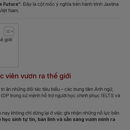
e Future”
. Đây là cột mốc ý nghĩa trên hành trình Jaxtina
 Việt Nam.
ế giới
c viên vươn ra thế giới
 tri ân những đối tác tiêu biểu – các trung tâm Anh ngữ,
 IDP trong sứ mệnh hỗ trợ người học chinh phục IELTS và
m nay không chỉ dừng lại ở việc ghi nhận những nỗ lực bền
ệ học sinh tự tin, bản lĩnh và sẵn sàng vươn mình ra