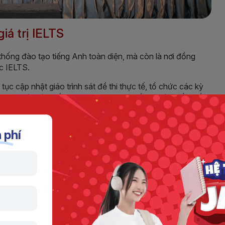
iá trị IELTS
ệ thống đào tạo tiếng Anh toàn diện, mà còn là nơi đồng
c IELTS.
tục cập nhật giáo trình sát đề thi thực tế, tổ chức các kỳ
p học viên rút ngắn thời gian luyện thi, tối đa hóa điểm số.
nh chứng cho những nỗ lực không ngừng nghỉ ấy – một sự
 phí