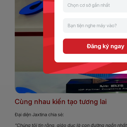
Đăng ký ngay
Cùng nhau kiến tạo tương lai
Đại diện Jaxtina chia sẻ:
“Chúng tôi tin rằng, giáo dục là con đường ngắn nhất