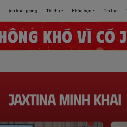
Lịch khai giảng
Thi thử
Khóa học
Tin tức