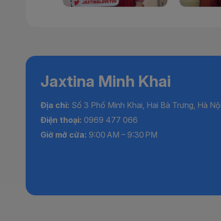
Jaxtina Minh Khai
Địa chỉ:
Số 3 Phố Minh Khai, Hai Bà Trưng, Hà Nộ
Điện thoại:
0969 477 066
Giờ mở cửa:
9:00 AM – 9:30 PM