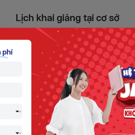
Lịch khai giảng tại cơ sở
Giờ học
Ngày khai giảng (dự
 phí
18:00 - 20:00
24/06/2026
tại: Jaxtina Minh Kh
19:45 - 21:15
23/06/2026
tại: Jaxtina Minh Kh
19:45-21:45
25/06/2026