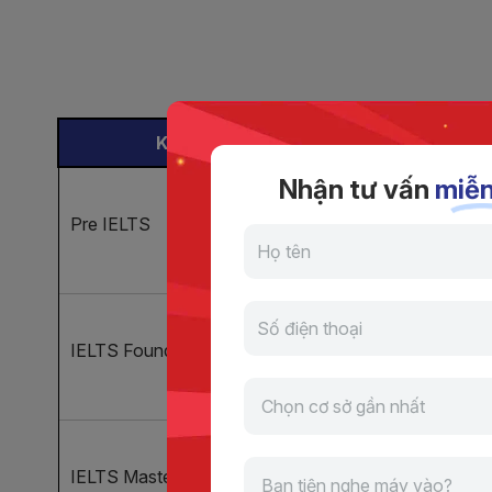
Khoá học
Lịch học
Nhận tư vấn
miễn
Pre IELTS
T3 - T5 - T7
IELTS Foundation 2
T3 - T5
IELTS Master
T3-T5