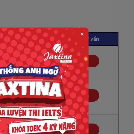
×
 kiến)
Đăng ký và tư vấn
Đăng ký
ai
Đăng ký
ai
Đăng ký