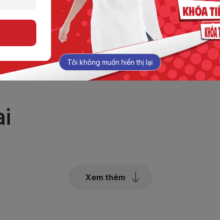
tại: Jaxtina Minh Kh
Tôi không muốn hiển thị lại
i
Xem thêm