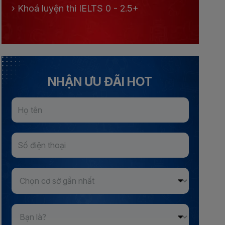
›
Khoá luyện thi IELTS 0 - 2.5+
NHẬN ƯU ĐÃI HOT