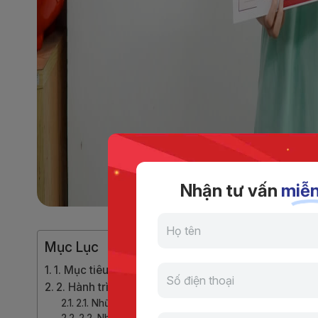
Nhận tư vấn
miễn
Học viên Nguyễn Thị 
Mục Lục
1. Mục tiêu của Quỳnh khi học TOEIC
2. Hành trình chinh phục điểm số 895 TOEIC
2.1. Những khó khăn mà Quỳnh gặp phải trong quá tr
2.2. Những thay đổi đáng kể sau khóa học tại Jaxtin