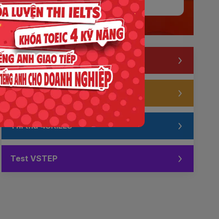
Zalo
Thi thử IELTS
Thi thử TOEIC
Thi thử 4SKILLS
Test VSTEP