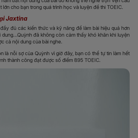
c nắm bắt nội dung của bài do không thể nghe trọn vẹn câu
t lớn cho bạn trong quá trình học và luyện đề thi TOEIC.
ại Jaxtina
ị đầy đủ các kiến thức và kỹ năng để làm bài hiệu quả hơn
ội dung…Quỳnh đã không còn cảm thấy khó khăn khi luyện
c cả nội dung của bài nghe.
n là nỗi sợ của Quỳnh vì giờ đây, bạn có thể tự tin làm hết
uỳnh thành công đạt được số điểm 895 TOEIC.