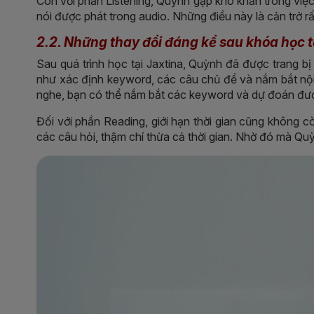
Còn với phần Listening, Quỳnh gặp khó khăn trong việ
nói được phát trong audio. Những điều này là cản trở rấ
2.2. Những thay đổi đáng kể sau khóa học t
Sau quá trình học tại Jaxtina, Quỳnh đã được trang b
như xác định keyword, các câu chủ đề và nắm bắt n
nghe, bạn có thể nắm bắt các keyword và dự đoán đượ
Đối với phần Reading, giới hạn thời gian cũng không cò
các câu hỏi, thậm chí thừa cả thời gian. Nhờ đó mà Q