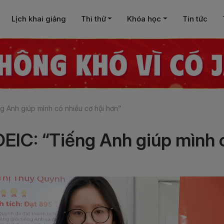
Lịch khai giảng
Thi thử
Khóa học
Tin tức
 Anh giúp mình có nhiều cơ hội hơn”
IC: “Tiếng Anh giúp mình c