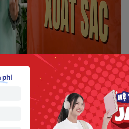
 phí
Thúy Quỳnh đạt 895 TOEIC
ình học
a